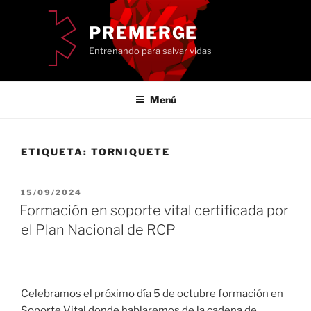
Saltar
al
PREMERGE
contenido
Entrenando para salvar vidas
Menú
ETIQUETA:
TORNIQUETE
PUBLICADO
15/09/2024
EL
Formación en soporte vital certificada por
el Plan Nacional de RCP
Celebramos el próximo día 5 de octubre formación en
Soporte Vital donde hablaremos de la cadena de