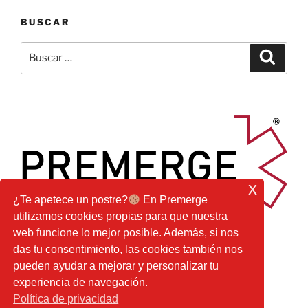
BUSCAR
Buscar
Buscar
por:
x
¿Te apetece un postre?
En Premerge
utilizamos cookies propias para que nuestra
web funcione lo mejor posible. Además, si nos
das tu consentimiento, las cookies también nos
pueden ayudar a mejorar y personalizar tu
experiencia de navegación.
Facebook
Youtube
Instagram
Correo
Política de privacidad