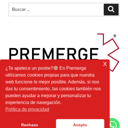
Buscar
Buscar
por:
x
¿Te apetece un postre?
En Premerge
utilizamos cookies propias para que nuestra
web funcione lo mejor posible. Además, si nos
das tu consentimiento, las cookies también nos
pueden ayudar a mejorar y personalizar tu
experiencia de navegación.
Facebook
Youtube
Instagram
Correo
Política de privacidad
electrónico
Rechazo
Acepto
¿Alguna duda?
Funciona gracias a WordPress