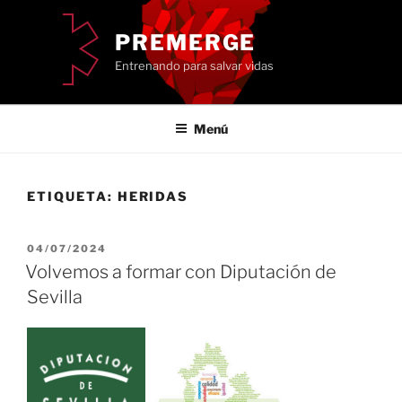
Saltar
al
PREMERGE
contenido
Entrenando para salvar vidas
Menú
ETIQUETA:
HERIDAS
PUBLICADO
04/07/2024
EL
Volvemos a formar con Diputación de
Sevilla