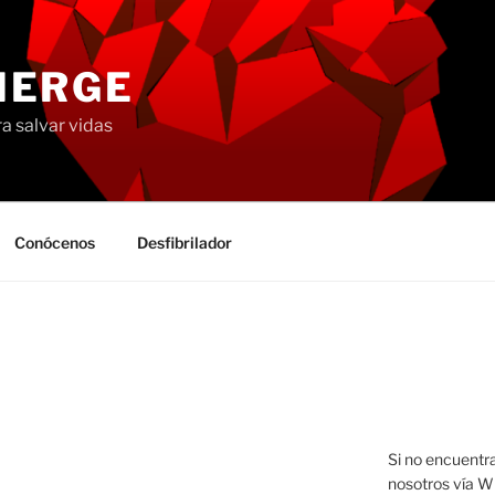
MERGE
a salvar vidas
Conócenos
Desfibrilador
Si no encuentr
nosotros vía W