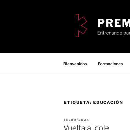
Saltar
al
contenido
PRE
Entrenando par
Bienvenidos
Formaciones
ETIQUETA:
EDUCACIÓN
PUBLICADO
15/09/2024
EL
Vuelta al cole