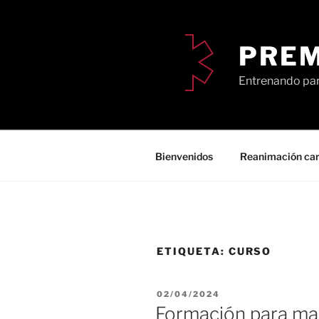
Saltar
al
contenido
PRE
Entrenando par
Bienvenidos
Reanimación card
ETIQUETA:
CURSO
PUBLICADO
02/04/2024
EL
Formación para ma