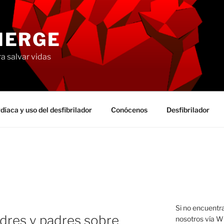
MERGE
a salvar vidas
íaca y uso del desfibrilador
Conócenos
Desfibrilador
Si no encuentr
dres y padres sobre
nosotros vía W