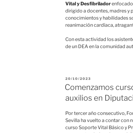
Vital y Desfibrilador
enfocado e
dirigido a docentes, madres y 
conocimientos y habilidades s
reanimación cardíaca, atragant
Con esta actividad los asistent
de un DEA en la comunidad au
PUBLICADO
20/10/2023
EL
Comenzamos curso
auxilios en Diputac
Por tercer año consecutivo, F
Sevilla ha vuelto a contar con 
curso Soporte Vital Básico y Pr