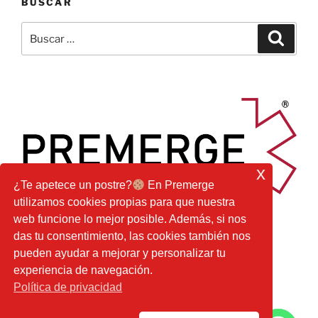
BUSCAR
Buscar
Buscar
por:
x
¿Te apetece un postre?
En Premerge
utilizamos cookies propias para que nuestra
web funcione lo mejor posible. Además, si nos
das tu consentimiento, las cookies también nos
pueden ayudar a mejorar y personalizar tu
experiencia de navegación.
Facebook
Youtube
Instagram
Correo
Política de privacidad
electrónico