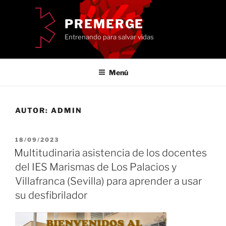
Saltar
al
PREMERGE
contenido
Entrenando para salvar vidas
Menú
AUTOR:
ADMIN
PUBLICADO
18/09/2023
EL
Multitudinaria asistencia de los docentes
del IES Marismas de Los Palacios y
Villafranca (Sevilla) para aprender a usar
su desfibrilador